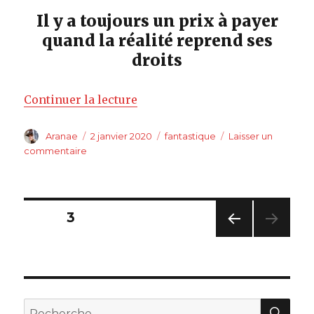
Il y a toujours un prix à payer
quand la réalité reprend ses
droits
de « Passing strange »
Continuer la lecture
Auteur
Publié
Catégories
Aranae
2 janvier 2020
fantastique
Laisser un
le
sur
commentaire
Passing
strange
Pagination
PAGE
3
PAG
des
E
PRÉC
publications
ÉDE
NTE
REC
Recherche